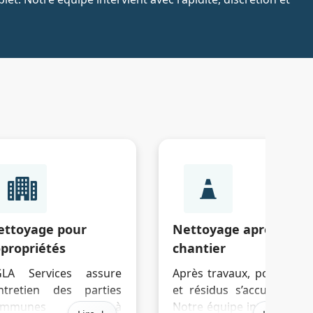
ettoyage pour
Nettoyage après
opropriétés
chantier
GLA Services assure
Après travaux, poussière
entretien des parties
et résidus s’accumulent.
communes à
Notre équipe intervient à