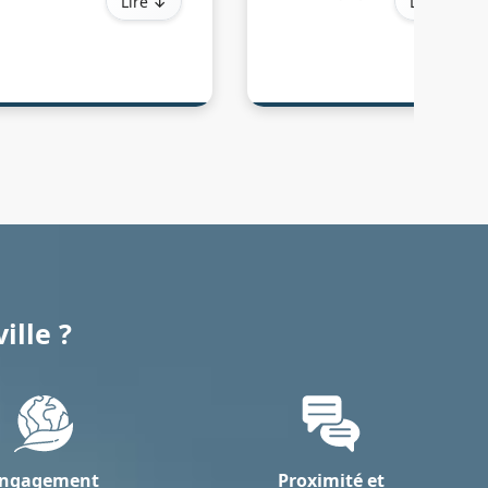
Lire ↓
Lire ↓
rtrouville : halls,
Sartrouville pour
scaliers, parkings,
remettre vos locaux en
censeurs…
état, afin que vous
us veillons à garantir
retrouviez un espace
 propreté et le confort
impeccable et sain en un
ur tous les résidents,
temps record.
ec un suivi précis et
ansparent de chaque
tervention.
ille ?
ngagement
Proximité et