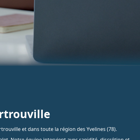
rtrouville
uville et dans toute la région des Yvelines (78).
let. Notre équipe intervient avec rapidité, discrétion et