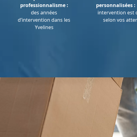
professionnalisme :
personnalisées :
des années
intervention est
d’intervention dans les
selon vos atte
Yvelines