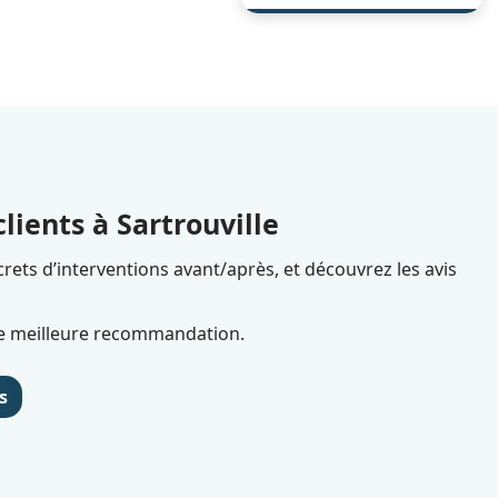
votre maison ou
appartement à
Sartrouville, en veillant
à recycler et valoriser
tout objet réutilisable.
lients à Sartrouville
rets d’interventions avant/après, et découvrez les avis
tre meilleure recommandation.
s