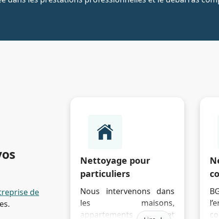
vos
Nettoyage pour
N
particuliers
c
Nous intervenons dans
B
treprise de
les maisons,
l’
es.
appartements et