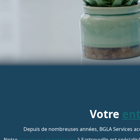
Votre
ent
Depuis de nombreuses années, BGLA Services accom
Notre
entreprise de nettoyage
à Sartrouville est spéciali