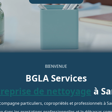
BIENVENUE
BGLA Services
reprise de nettoyage
à Sa
pagne particuliers, copropriétés et professionnels à Sartro
sée dans les prestations professionnelles et le débarras comp