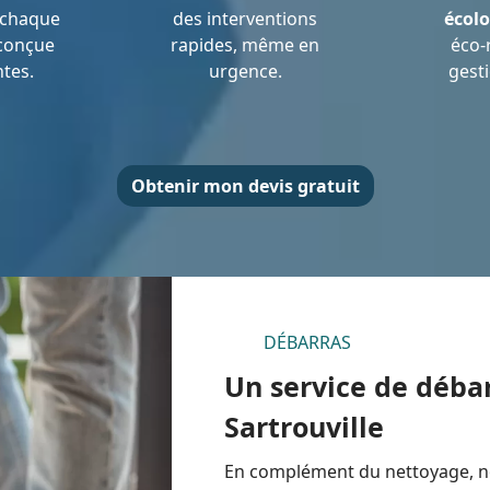
chaque
des interventions
écolo
 conçue
rapides, même en
éco-
ntes.
urgence.
gest
Obtenir mon devis gratuit
DÉBARRAS
Un service de débar
Sartrouville
En complément du nettoyage, no