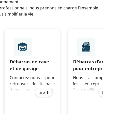
ironnement.
 professionnels, nous prenons en charge l’ensemble
s simplifier la vie.
Débarras de cave
Débarras d’archiv
et de garage
pour entreprises
Contactez-nous pour
Nous accompagno
retrouver de l’espace
les entreprises 
dans vos caves ou
Sartrouville po
Lire ↓
Lire ↓
garages à Sartrouville.
éliminer et détrui
Nous intervenons avec
leurs archives, dans
efficacité, même dans
respect de 